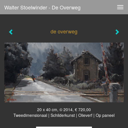
Walter Stoelwinder - De Overweg
Tog
navi
de overweg
20 x 40 cm, © 2014, € 720,00
Tweedimensionaal | Schilderkunst | Olieverf | Op paneel