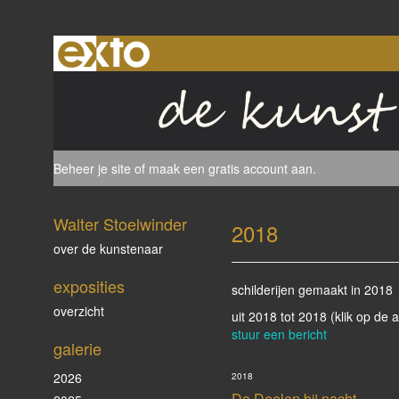
Beheer je site
of
maak een gratis account aan
.
Walter Stoelwinder
2018
over de kunstenaar
exposities
schilderijen gemaakt in 2018
overzicht
uit 2018 tot 2018
(klik op de 
stuur een bericht
galerie
2026
2018
De Deelen bij nacht