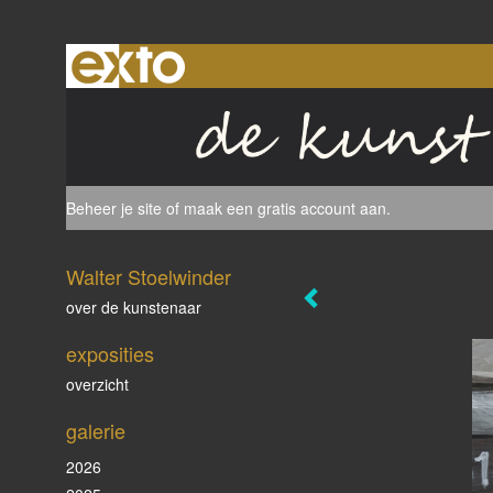
Beheer je site
of
maak een gratis account aan
.
Walter Stoelwinder
over de kunstenaar
exposities
overzicht
galerie
2026