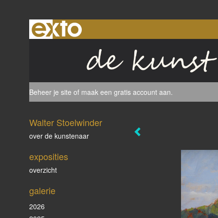
Beheer je site
of
maak een gratis account aan
.
Walter Stoelwinder
over de kunstenaar
exposities
overzicht
galerie
2026