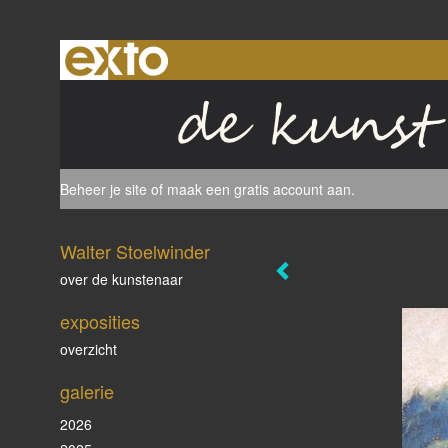
Beheer je site
of
maak een gratis account aan
.
Walter Stoelwinder
over de kunstenaar
exposities
overzicht
galerie
2026