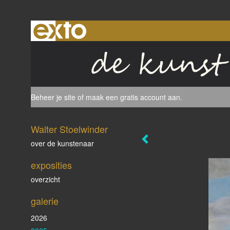
Beheer je site
of
maak een gratis account aan
.
Walter Stoelwinder
over de kunstenaar
exposities
overzicht
galerie
2026