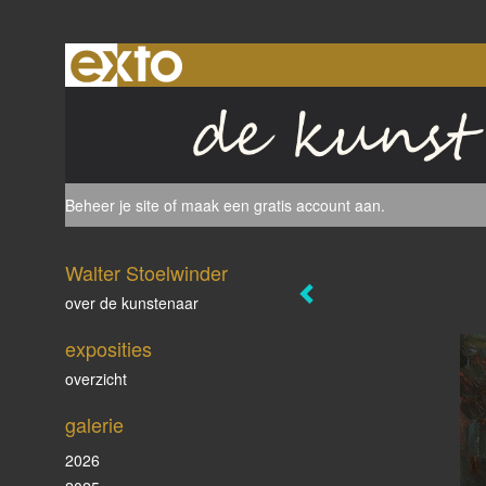
Beheer je site
of
maak een gratis account aan
.
Walter Stoelwinder
over de kunstenaar
exposities
overzicht
galerie
2026